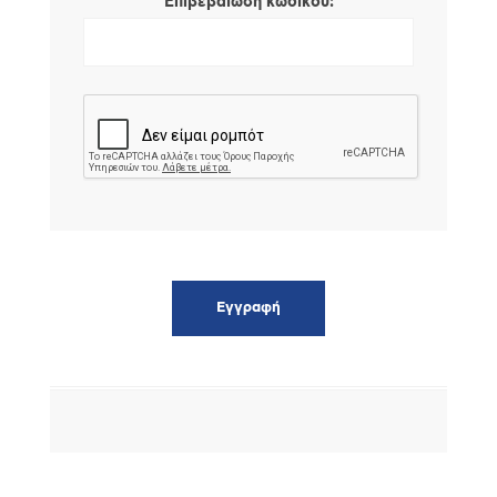
*
Επιβεβαίωση κωδικού: