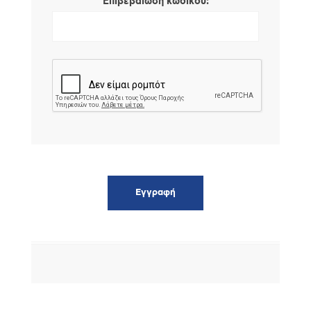
*
Επιβεβαίωση κωδικού: