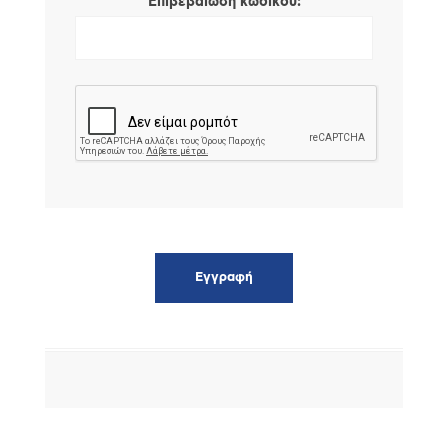
*
Επιβεβαίωση κωδικού: