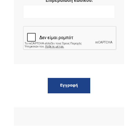
*
Επιβεβαίωση κωδικού: