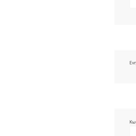
Ενη
Κω