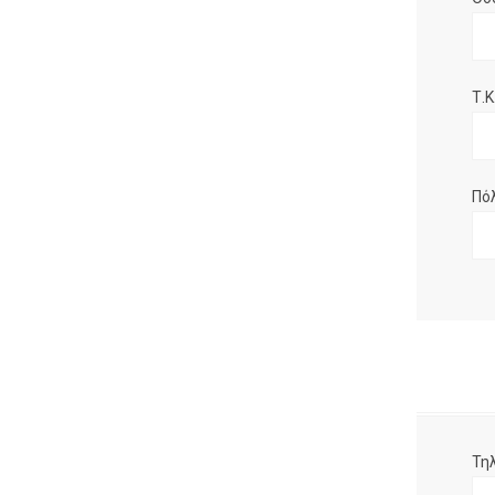
Τ.Κ.
Πό
Τη