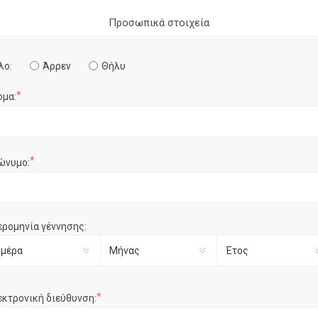
Προσωπικά στοιχεία
λο:
Άρρεν
Θήλυ
*
ομα:
*
ώνυμο:
ερομηνία γέννησης:
*
εκτρονική διεύθυνση: