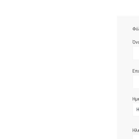
Φύ
Όν
Επ
Ημ
Ηλ