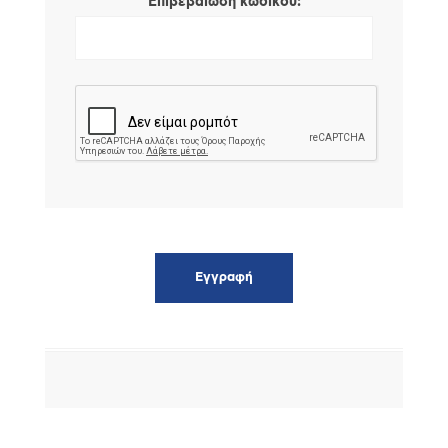
*
Επιβεβαίωση κωδικού: