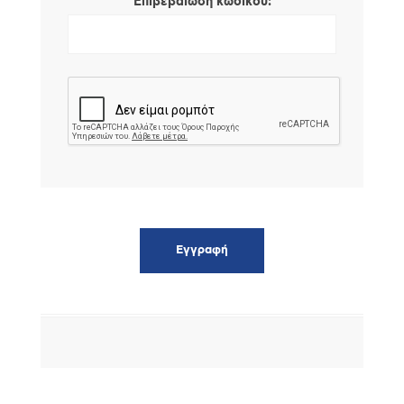
*
Επιβεβαίωση κωδικού: