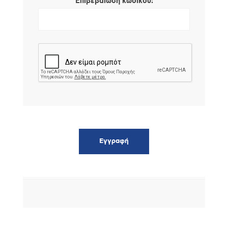
*
Επιβεβαίωση κωδικού: