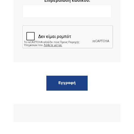
*
Επιβεβαίωση κωδικού: