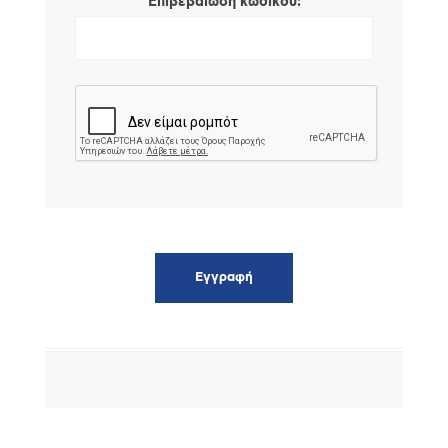
*
Επιβεβαίωση κωδικού: