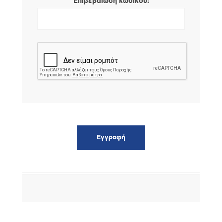
*
Επιβεβαίωση κωδικού: