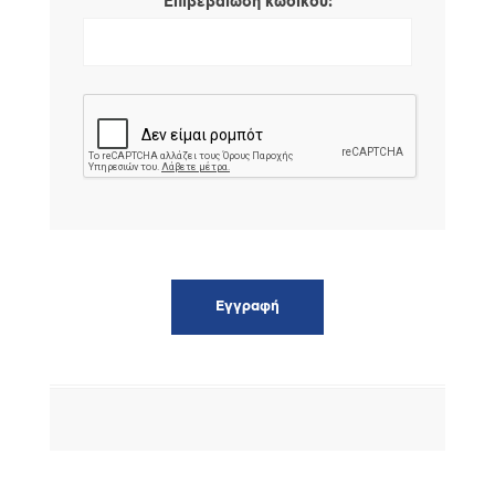
*
Επιβεβαίωση κωδικού: