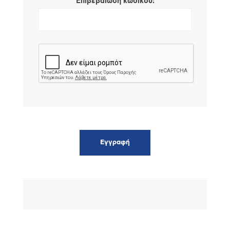
*
Επιβεβαίωση κωδικού: