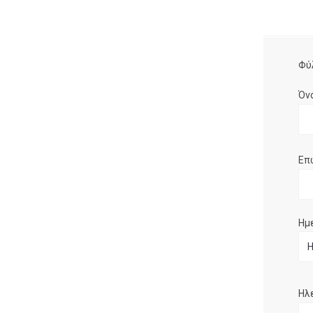
Φύ
Όν
Επ
Ημ
Ηλ