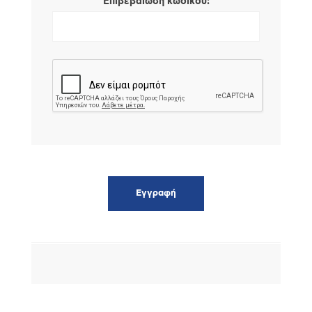
*
Επιβεβαίωση κωδικού: