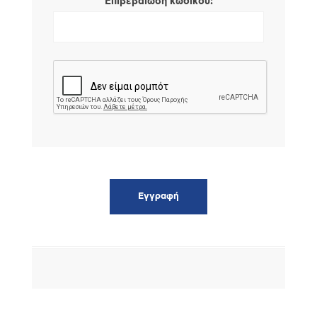
*
Επιβεβαίωση κωδικού: