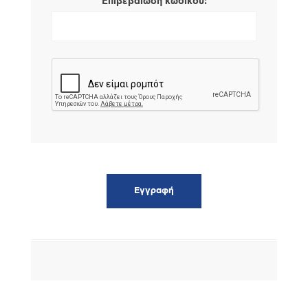
*
Επιβεβαίωση κωδικού: