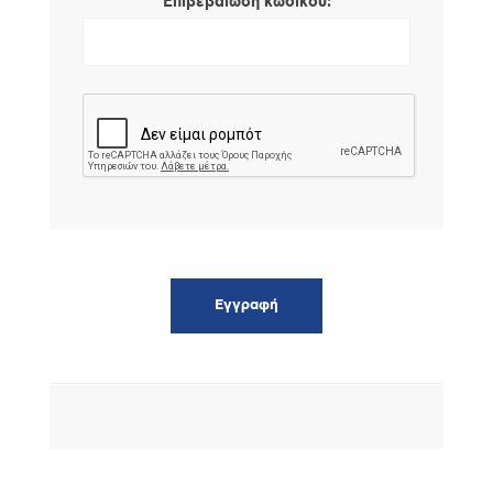
*
Επιβεβαίωση κωδικού: