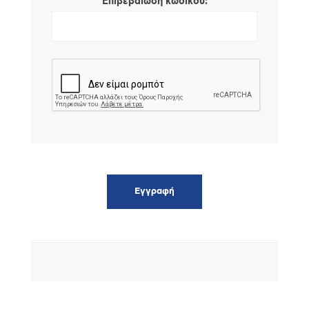
*
Επιβεβαίωση κωδικού: