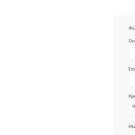
Φύ
Όν
Επ
Ημ
Ηλ