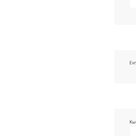
Ενη
Κω