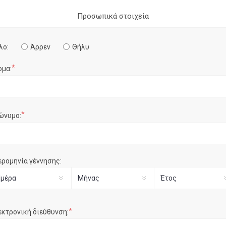
Προσωπικά στοιχεία
λο:
Άρρεν
Θήλυ
*
ομα:
*
ώνυμο:
ερομηνία γέννησης:
*
εκτρονική διεύθυνση: