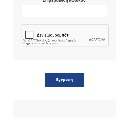
*
Επιβεβαίωση κωδικού: