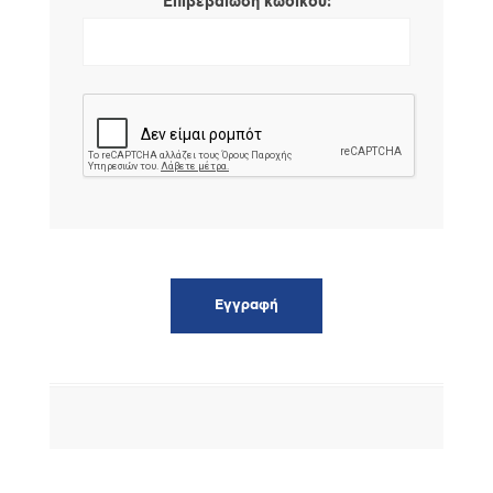
*
Επιβεβαίωση κωδικού: