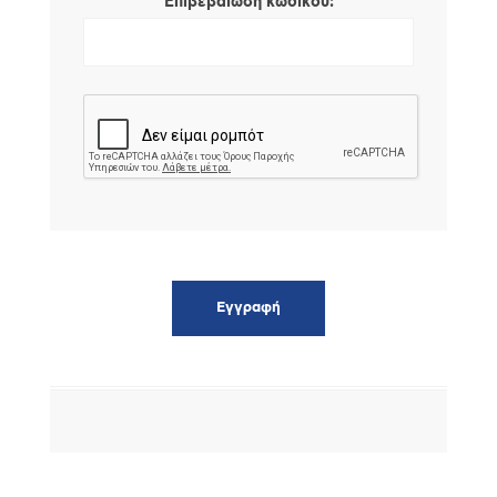
*
Επιβεβαίωση κωδικού: