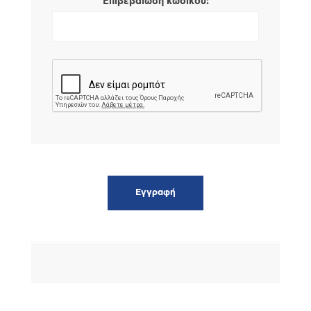
*
Επιβεβαίωση κωδικού: