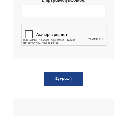
*
Επιβεβαίωση κωδικού: