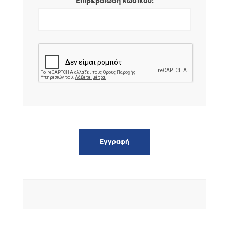
*
Επιβεβαίωση κωδικού: