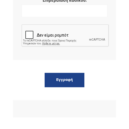
*
Επιβεβαίωση κωδικού: