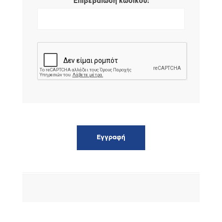
*
Επιβεβαίωση κωδικού: