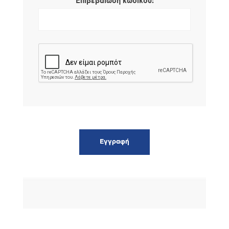
*
Επιβεβαίωση κωδικού: