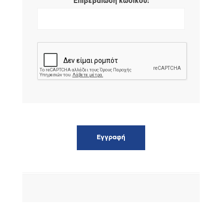
*
Επιβεβαίωση κωδικού: