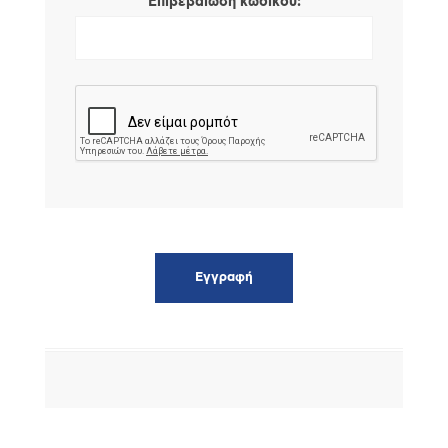
*
Επιβεβαίωση κωδικού: