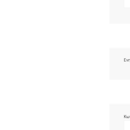
Ενη
Κω