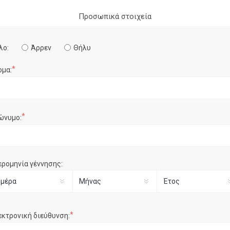
Προσωπικά στοιχεία
λο:
Άρρεν
Θήλυ
*
ομα:
*
ώνυμο:
ερομηνία γέννησης:
*
εκτρονική διεύθυνση: