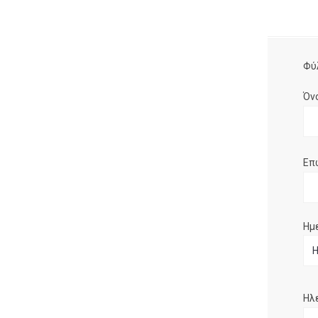
Φύ
Όν
Επ
Ημ
Ηλ