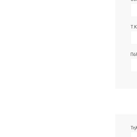
Τ.Κ.
Πό
Τη