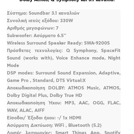
Σύστημα: Soundbar 3.1 καναλιών
Συνολική ισχύς εξόδου: 330W
Αριθμός μεγαφώνων: 7
Subwoofer: Ασύρματο 6.5''
Wireless Surround Speaker Ready: SWA-9200S
Πρόσθετες τεχνολογίες: Q Symphony, SpaceFit
Sound (works with), Voice Enhance mode, Night
Mode
DSP modes: Surround Sound Expansion, Adaptive,
Game Pro , Standard, DTS Virtual:X
Αποκωδικοποίηση DOLBY: ATMOS Music, ATMOS,
Dolby Digital Plus, Dolby True HD
Aποκωδικοποίηση Ήχου: MP3, AAC, OGG, FLAC,
WAV, ALAC, AIFF
Είσοδοι/ Έξοδοι ήχου: -/ 1x HDMI
Ασύρματη Δικτύωση: WiFi , Bluetooth (5.2)
Λοιπές λειτουργίες: Smart Things App, Spotify