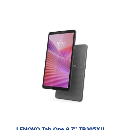
LENOVO Tab One 8.7'' TB305XU