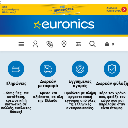
;
0
Δωρεάν
Εγγυημένες
Πληρώνεις
Δωρεάν φύλαξη
μεταφορά
αγορές
...όπως θες! Με
Άμεσα και
Προϊόντα με πλήρη
Πάρε τον χρόνο
κατάθεση,
αξιόπιστα, σε όλη
εργοστασιακή
σου, φτιάξε τον
χρεωστική ή
την Ελλάδα!
εγγύηση από όλες
χώρο σου και
πιστωτική σε
τις ελληνικές
παράλαβε όταν
πολλές, ευέλικτες
αντιπροσωπείες.
είναι έτοιμος.
δόσεις!