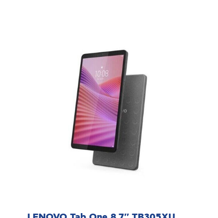
LENOVO Tab One 8.7'' TB305XU