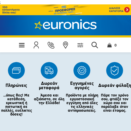
;
0
Δωρεάν
Εγγυημένες
Πληρώνεις
Δωρεάν φύλαξη
μεταφορά
αγορές
...όπως θες! Με
Άμεσα και
Προϊόντα με πλήρη
Πάρε τον χρόνο
κατάθεση,
αξιόπιστα, σε όλη
εργοστασιακή
σου, φτιάξε τον
χρεωστική ή
την Ελλάδα!
εγγύηση από όλες
χώρο σου και
πιστωτική σε
τις ελληνικές
παράλαβε όταν
πολλές, ευέλικτες
αντιπροσωπείες.
είναι έτοιμος.
δόσεις!