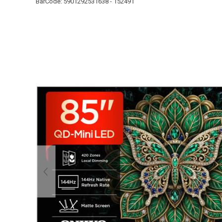
BarCode:
5901292531638 - 152491