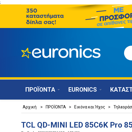
;
ΠΡΟΪΟΝΤΑ
EURONICS
ΚΑΤΑΣ
Αρχική
>
ΠΡΟΪΟΝΤΑ
>
Εικόνα και Ήχος
>
Τηλεοράσ
TCL QD-MINI LED 85C6K Pro 8