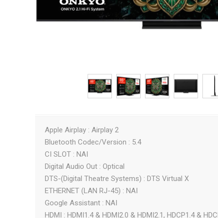
Apple Airplay : Airplay 2
Bluetooth Codec/Version : 5.4
CI SLOT : ΝΑΙ
Digital Audio Out : Optical
DTS-(Digital Theatre Systems) : DTS Virtual X
ETHERNET (LAN RJ-45) : ΝΑΙ
Google Assistant : ΝΑΙ
HDMI : HDMI1.4 & HDMI2.0 & HDMI2.1, HDCP1.4 & HDC