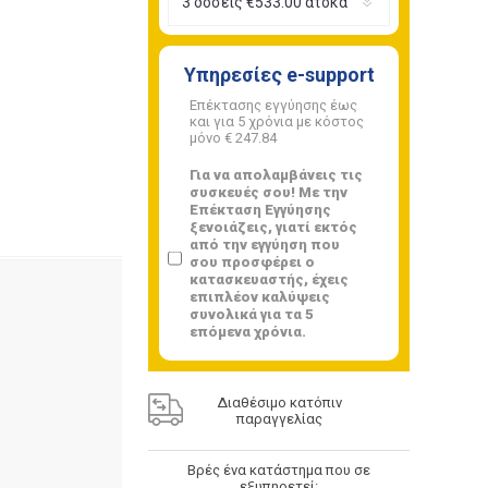
Υπηρεσίες e-support
Επέκτασης εγγύησης έως
και για 5 χρόνια με κόστος
μόνο
€ 247.84
Για να απολαμβάνεις τις
συσκευές σου! Με την
Επέκταση Εγγύησης
ξενοιάζεις, γιατί εκτός
από την εγγύηση που
σου προσφέρει ο
κατασκευαστής, έχεις
επιπλέον καλύψεις
συνολικά για τα 5
επόμενα χρόνια.
Διαθέσιμο κατόπιν
παραγγελίας
Βρές ένα κατάστημα που σε
εξυπηρετεί: