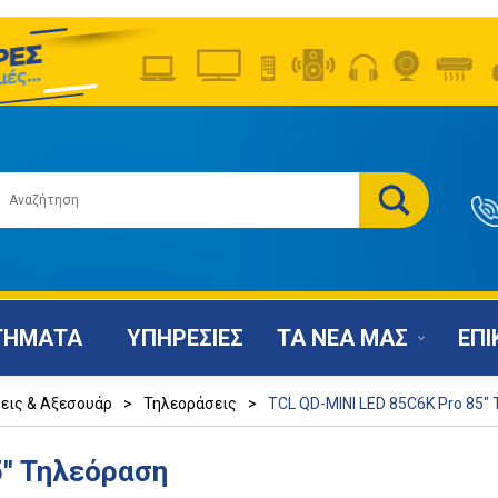
ΤΗΜΑΤΑ
ΥΠΗΡΕΣΙΕΣ
ΤΑ ΝΕΑ ΜΑΣ
ΕΠΙ
εις & Αξεσουάρ
>
Τηλεοράσεις
>
TCL QD-MINI LED 85C6K Pro 85"
5" Τηλεόραση