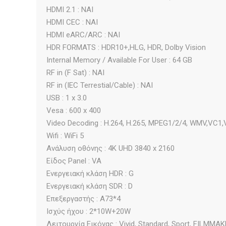
HDMI 2.1 : ΝΑΙ
HDMI CEC : ΝΑΙ
HDMI eARC/ARC : ΝΑΙ
HDR FORMATS : HDR10+,HLG, HDR, Dolby Vision
Internal Memory / Available For User : 64 GB
RF in (F Sat) : ΝΑΙ
RF in (IEC Terrestial/Cable) : ΝΑΙ
USB : 1 x 3.0
Vesa : 600 x 400
Video Decoding : H.264, H.265, MPEG1/2/4, WMV,VC1
Wifi : WiFi 5
Ανάλυση οθόνης : 4K UHD 3840 x 2160
Είδος Panel : VA
Ενεργειακή κλάση HDR : G
Ενεργειακή κλάση SDR : D
Επεξεργαστής : A73*4
Ισχύς ήχου : 2*10W+20W
Λειτουργία Εικόνας : Vivid, Standard, Sport, FILMMAK