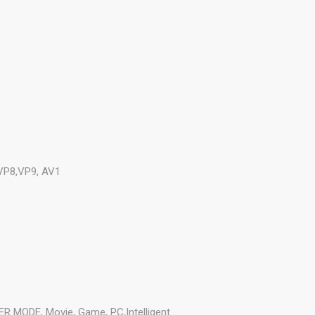
,VP8,VP9, AV1
ER MODE, Movie, Game, PC,Intelligent