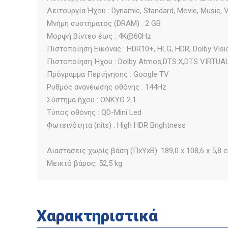
Λειτουργία Ήχου : Dynamic, Standard, Movie, Music, 
Μνήμη συστήματος (DRAM) : 2 GB
Μορφή βίντεο έως : 4K@60Hz
Πιστοποίηση Εικόνας : HDR10+, HLG, HDR, Dolby Visi
Πιστοποίηση Ήχου : Dolby Atmos,DTS:X,DTS VIRTUA
Πρόγραμμα Περιήγησης : Google TV
Ρυθμός ανανέωσης οθόνης : 144Hz
Σύστημα ήχου : ONKYO 2.1
Τύπος οθόνης : QD-Mini Led
Φωτεινότητα (nits) : High HDR Brightness
Διαστάσεις χωρίς βάση (ΠxΥxΒ): 189,0 x 108,6 x 5,8 
Μεικτό βάρος: 52,5 kg
Χαρακτηριστικά