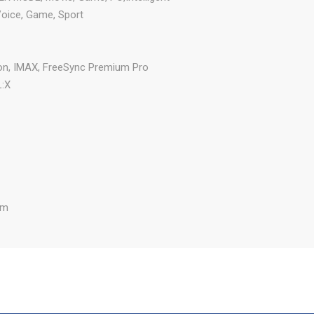
Voice, Game, Sport
on, IMAX, FreeSync Premium Pro
L:X
cm