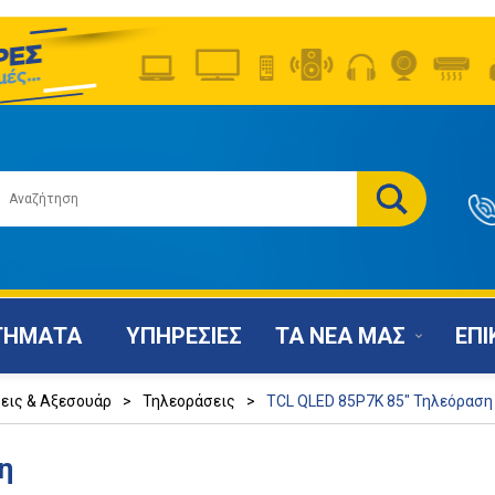
ΤΗΜΑΤΑ
ΥΠΗΡΕΣΙΕΣ
ΤΑ ΝΕΑ ΜΑΣ
ΕΠΙ
εις & Αξεσουάρ
>
Τηλεοράσεις
>
TCL QLED 85P7K 85" Τηλεόραση
η