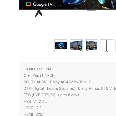
10 bit Panel : NAI
CI+ : Yes (1.4 ECP)
DOLBY AUDIO : Dolby AC4 Dolby TrueHD
DTS-(Digital Theatre Systems) : Dolby Atmos DTS Virtu
EPG (DVB EITS/SI) : up to 8 days
HBBTV : 2.0.2
HDCP : 2.2
HDMI : 3X2.1