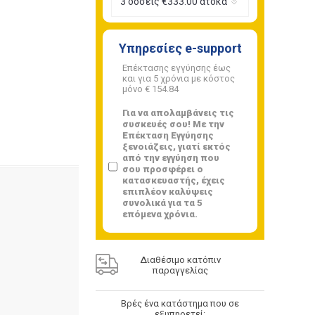
Υπηρεσίες e-support
Επέκτασης εγγύησης έως
και για 5 χρόνια με κόστος
μόνο
€ 154.84
Για να απολαμβάνεις τις
συσκευές σου! Με την
Επέκταση Εγγύησης
ξενοιάζεις, γιατί εκτός
από την εγγύηση που
σου προσφέρει ο
κατασκευαστής, έχεις
επιπλέον καλύψεις
συνολικά για τα 5
επόμενα χρόνια.
Διαθέσιμο κατόπιν
παραγγελίας
Βρές ένα κατάστημα που σε
εξυπηρετεί: