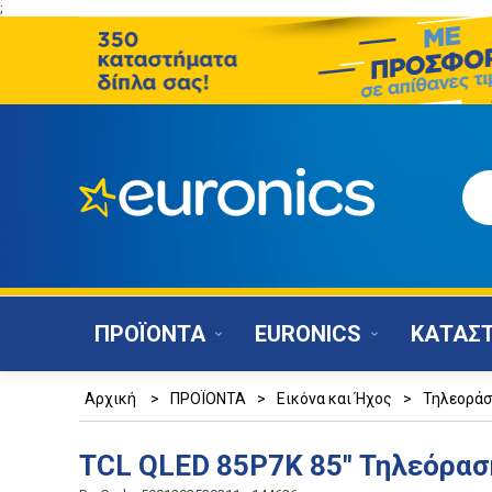
;
ΠΡΟΪΟΝΤΑ
EURONICS
ΚΑΤΑΣ
Αρχική
>
ΠΡΟΪΟΝΤΑ
>
Εικόνα και Ήχος
>
Τηλεοράσ
TCL QLED 85P7K 85" Τηλεόρασ