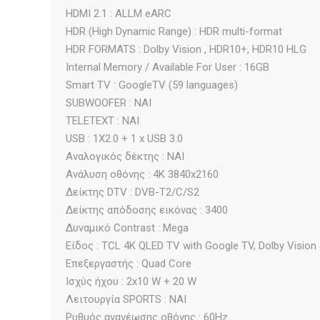
HDMI 2.1 : ALLM eARC
HDR (High Dynamic Range) : HDR multi-format
HDR FORMATS : Dolby Vision , HDR10+, HDR10 HLG
Internal Memory / Available For User : 16GB
Smart TV : GoogleTV (59 languages)
SUBWOOFER : NAI
TELETEXT : NAI
USB : 1Χ2.0 + 1 x USB 3.0
Αναλογικός δέκτης : NAI
Ανάλυση οθόνης : 4K 3840x2160
Δείκτης DTV : DVB-T2/C/S2
Δείκτης απόδοσης εικόνας : 3400
Δυναμικό Contrast : Mega
Είδος : TCL 4K QLED TV with Google TV, Dolby Visio
Επεξεργαστής : Quad Core
Ισχύς ήχου : 2x10 W + 20 W
Λειτουργία SPORTS : ΝΑΙ
Ρυθμός ανανέωσης οθόνης : 60Hz