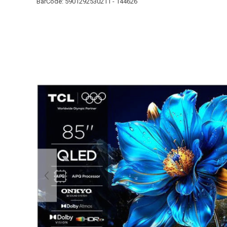
BarCode:
5901292530211 - 144626