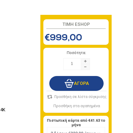
TIMH ESHOP
€999,00
Ποσότητα:
+
-
 4K
Πιστωτική κάρτα από
€41.63
το
μήνα