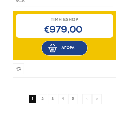
TIMH ESHOP
€979,00
1
2
3
4
5