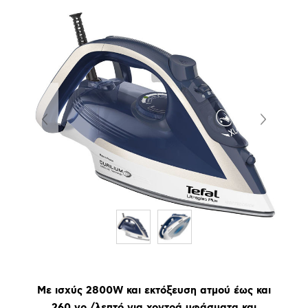
Με ισχύς 2800W και εκτόξευση ατμού έως και
260 γρ./λεπτό για χοντρά υφάσματα και