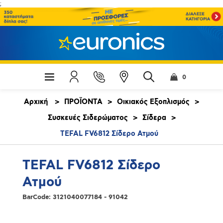
;
0
Αρχική
>
ΠΡΟΪΟΝΤΑ
>
Οικιακός Εξοπλισμός
>
Συσκευές Σιδερώματος
>
Σίδερα
>
TEFAL FV6812 Σίδερο Ατμού
TEFAL FV6812 Σίδερο
Ατμού
BarCode:
3121040077184 - 91042