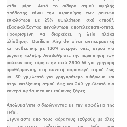
κάθε μέρα. Αυτό το σίδερο ατμού υψηλής
απόδοσης κάνει την περιποίηση των ρούχων
ευκολότερη με 25% υψηλότερη ισχύ ατμού*,
εξασφαλίζοντας μεγαλύτερη αποτελεσματικότητα.
Προορισμένη να διαρκέσει, η λεία πλάκα
ολίσθησης Durilium Airglide είναι αντιχαρακτική
και ανθεκτική, με 100% ενεργές οπές ατμού για
μέγιστη κάλυψη. Αναβαθμίστε την περιποίηση των
ρούχων σας χάρη στην ισχύ 2800 W για γρήγορη
προθέρμανση, στη συνεχή παραγωγή ατμού έως
και 50 γρ./λεπτό για γρηγορότερο σιδέρωμα και
στην εκτόξευση ατμού έως και 260 γρ./λεπτό για
χοντρά υφάσματα και επίμονες ζάρες.
Απολυμαίνετε σιδερώνοντας με την ασφάλεια της
Tefal.
Ξεγνοιάστε από τους αόρατους εχθρούς με όλες
τις συσκευές σιδερώματος της Tefal που