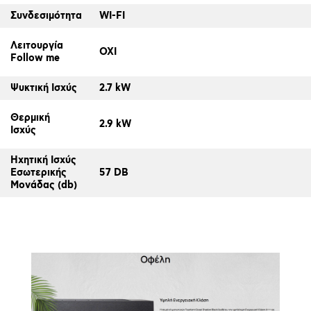
Συνδεσιμότητα
WI-FI
Λειτουργία
ΟΧΙ
Follow me
Ψυκτική Ισχύς
2.7 kW
Θερμική
2.9 kW
Ισχύς
Ηχητική Ισχύς
Εσωτερικής
57 DB
Μονάδας (db)