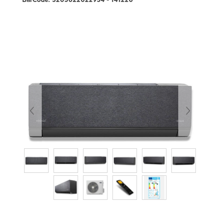
BarCode:
5205022022954 - 141220