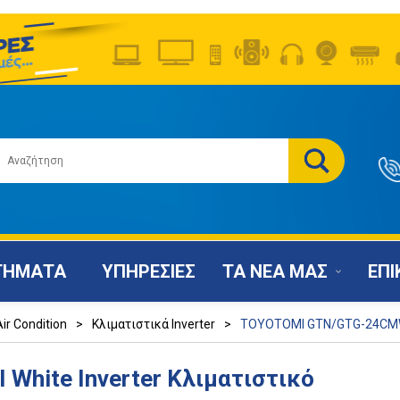
ΤΗΜΑΤΑ
ΥΠΗΡΕΣΙΕΣ
ΤΑ ΝΕΑ ΜΑΣ
ΕΠΙ
Air Condition
>
Κλιματιστικά Inverter
>
TOYOTOMI GTN/GTG-24CMW A
hite Inverter Κλιματιστικό