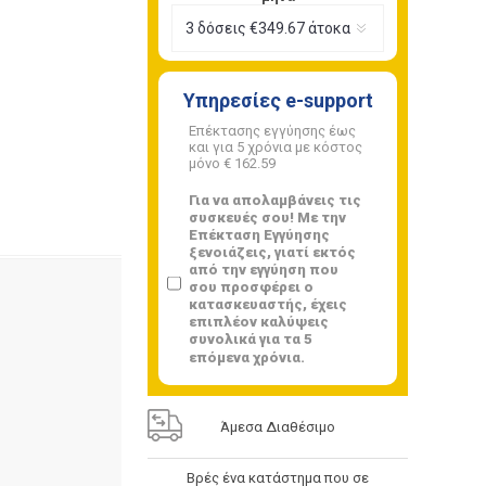
Υπηρεσίες e-support
Επέκτασης εγγύησης έως
και για 5 χρόνια με κόστος
μόνο
€ 162.59
Για να απολαμβάνεις τις
συσκευές σου! Με την
Επέκταση Εγγύησης
ξενοιάζεις, γιατί εκτός
από την εγγύηση που
σου προσφέρει ο
κατασκευαστής, έχεις
επιπλέον καλύψεις
συνολικά για τα 5
επόμενα χρόνια.
Άμεσα Διαθέσιμο
Βρές ένα κατάστημα που σε