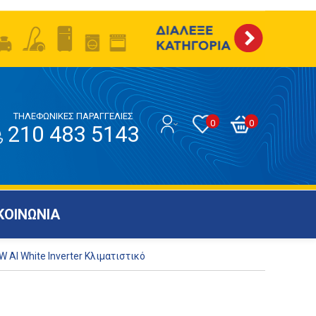
ΤΗΛΕΦΩΝΙΚΕΣ ΠΑΡΑΓΓΕΛΙΕΣ
0
0
210 483 5143
ΚΟΙΝΩΝΙΑ
I White Inverter Κλιματιστικό