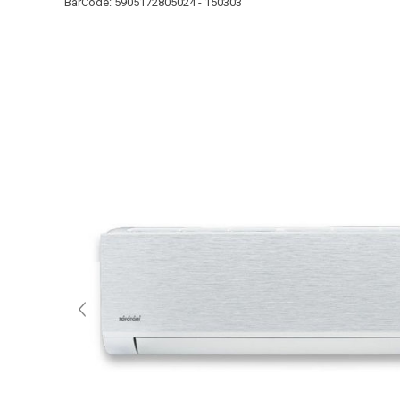
BarCode:
5905172805024 - 150303