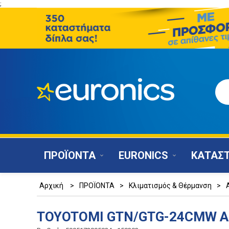
;
ΠΡΟΪΟΝΤΑ
EURONICS
ΚΑΤΑΣ
Αρχική
>
ΠΡΟΪΟΝΤΑ
>
Κλιματισμός & Θέρμανση
>
TOYOTOMI GTN/GTG-24CMW AI W