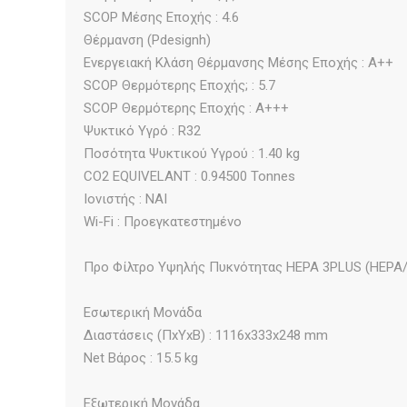
SCOP Μέσης Εποχής : 4.6
Θέρμανση (Pdesignh)
Ενεργειακή Κλάση Θέρμανσης Μέσης Εποχής : A++
SCOP Θερμότερης Εποχής; : 5.7
SCOP Θερμότερης Εποχής : A+++
Ψυκτικό Υγρό : R32
Ποσότητα Ψυκτικού Υγρού : 1.40 kg
CO2 EQUIVELANT : 0.94500 Tonnes
Ιονιστής : ΝΑΙ
Wi-Fi : Προεγκατεστημένο
Προ Φίλτρο Υψηλής Πυκνότητας HEPA 3PLUS (HEPA/Silv
Εσωτερική Μονάδα
Διαστάσεις (ΠxΥxΒ) : 1116x333x248 mm
Net Βάρος : 15.5 kg
Εξωτερική Μονάδα