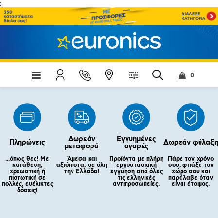
;
0
Δωρεάν
Εγγυημένες
Πληρώνεις
Δωρεάν φύλαξη
μεταφορά
αγορές
...όπως θες! Με
Άμεσα και
Προϊόντα με πλήρη
Πάρε τον χρόνο
κατάθεση,
αξιόπιστα, σε όλη
εργοστασιακή
σου, φτιάξε τον
χρεωστική ή
την Ελλάδα!
εγγύηση από όλες
χώρο σου και
πιστωτική σε
τις ελληνικές
παράλαβε όταν
πολλές, ευέλικτες
αντιπροσωπείες.
είναι έτοιμος.
δόσεις!