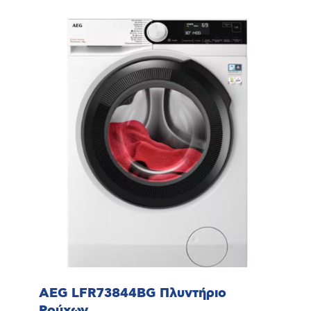
AEG LFR73844BG Πλυντήριο
Ρούχων