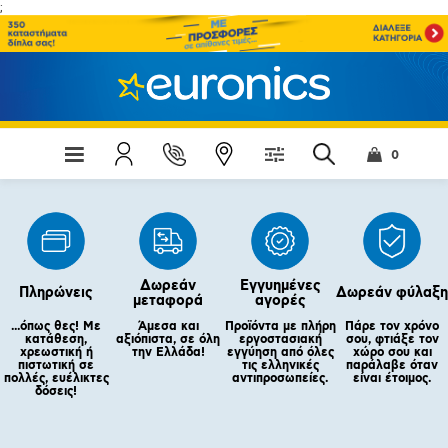
;
0
Δωρεάν
Εγγυημένες
Πληρώνεις
Δωρεάν φύλαξη
μεταφορά
αγορές
...όπως θες! Με
Άμεσα και
Προϊόντα με πλήρη
Πάρε τον χρόνο
κατάθεση,
αξιόπιστα, σε όλη
εργοστασιακή
σου, φτιάξε τον
χρεωστική ή
την Ελλάδα!
εγγύηση από όλες
χώρο σου και
πιστωτική σε
τις ελληνικές
παράλαβε όταν
πολλές, ευέλικτες
αντιπροσωπείες.
είναι έτοιμος.
δόσεις!