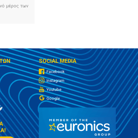
ινό μέρος των
ΤΩΝ
SOCIAL MEDIA
Facebook
Instagram
Youtube
Google
Α
Α!