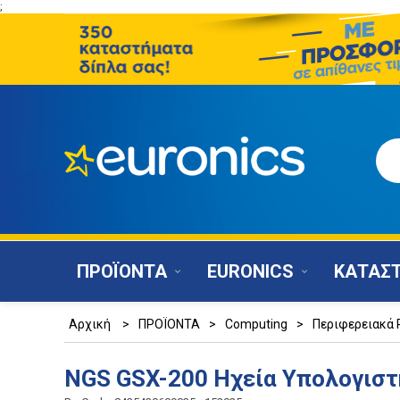
;
ΠΡΟΪΟΝΤΑ
EURONICS
ΚΑΤΑΣ
Αρχική
>
ΠΡΟΪΟΝΤΑ
>
Computing
>
Περιφερειακά 
NGS GSX-200 Ηχεία Υπολογιστ