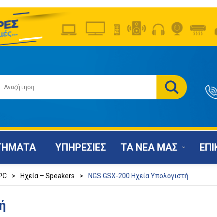
ΤΗΜΑΤΑ
ΥΠΗΡΕΣΙΕΣ
ΤΑ ΝΕΑ ΜΑΣ
ΕΠΙ
PC
>
Ηχεία – Speakers
>
NGS GSX-200 Ηχεία Υπολογιστή
ή