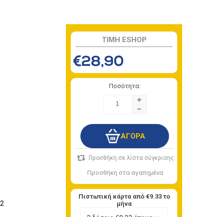
TIMH ESHOP
€28,90
Ποσότητα:
+
-
Πιστωτική κάρτα από
€9.33
το
 2
μήνα