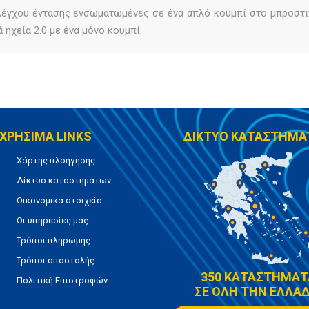
ελέγχου έντασης ενσωματωμένες σε ένα απλό κουμπί στο μπροστ
ηχεία 2.0 με ένα μόνο κουμπί.
ΧΡΗΣΙΜΑ LINKS
ΔΙΚΤΥΟ ΚΑΤΑΣΤΗΜΑ
Χάρτης πλοήγησης
Δίκτυο καταστημάτων
Οικονομικά στοιχεία
Οι υπηρεσίες μας
Τρόποι πληρωμής
Τρόποι αποστολής
350 ΚΑΤΑΣΤΗΜΑΤ
Πολιτική Επιστροφών
ΣΕ ΟΛΗ ΤΗΝ ΕΛΛΑΔ