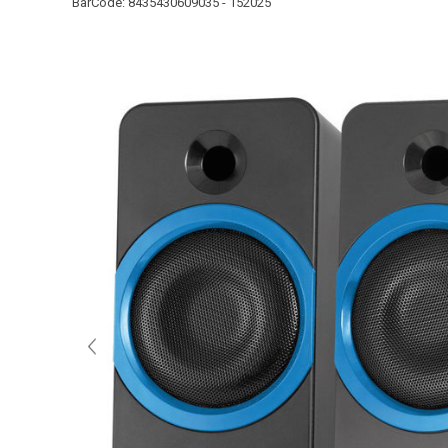
BarCode:
8435430609035 - 152025