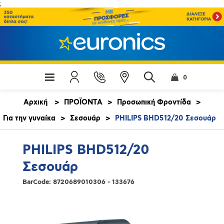
;
0
Αρχική
>
ΠΡΟΪΟΝΤΑ
>
Προσωπική Φροντίδα
>
Για την γυναίκα
>
Σεσουάρ
>
PHILIPS BHD512/20 Σεσουάρ
PHILIPS BHD512/20
Σεσουάρ
BarCode:
8720689010306 - 133676