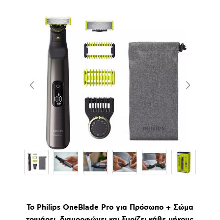
Το Philips OneBlade Pro για Πρόσωπο + Σώμα
τριμάρει, διαμορφώνει και ξυρίζει κάθε μήκους