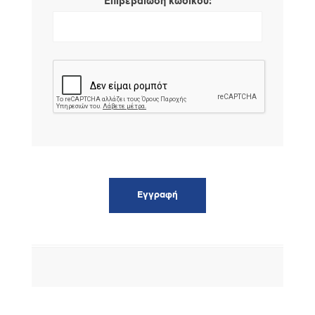
*
Επιβεβαίωση κωδικού: