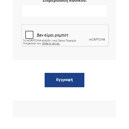
*
Επιβεβαίωση κωδικού: