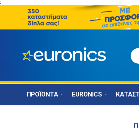
;
ΠΡΟΪΟΝΤΑ
EURONICS
ΚΑΤΑΣ
Π